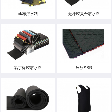
ok布潜水料
无味胶复合潜水料
氯丁橡胶潜水料
压纹SBR